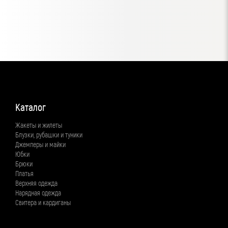
Каталог
Жакеты и жилеты
Блузки, рубашки и туники
Джемперы и майки
Юбки
Брюки
Платья
Верхняя одежда
Нарядная одежда
Свитера и кардиганы