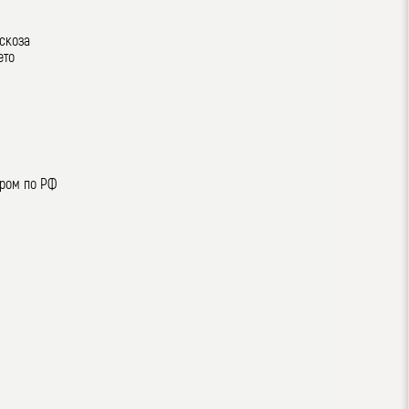
искоза
ето
ером по РФ