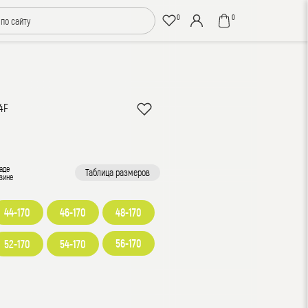
0
0
74F
аде
Таблица размеров
зине
44-170
46-170
48-170
56-170
52-170
54-170