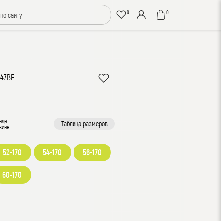
0
0
.47BF
аде
Таблица размеров
зине
52-170
54-170
56-170
60-170