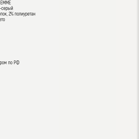
FEMME
о-серый
опок, 2% полиуретан
ето
ером по РФ