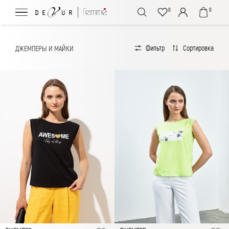
0
0
Фильтр
Сортировка
ДЖЕМПЕРЫ И МАЙКИ
Сброс
сортровки
Цена (по
возрастанию)
Цена (по
убыванию)