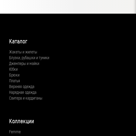
Каталог
Жакеты и жилеты
Блузки, рубашки и туники
Джемперы и майки
Юбки
Брюки
Платья
Верхняя одежда
Нарядная одежда
Свитера и кардиганы
Коллекции
Femme