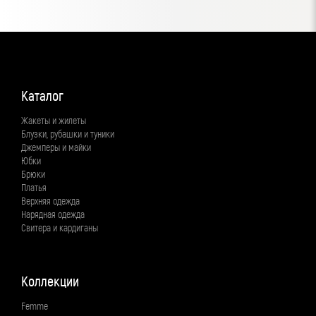
Каталог
Жакеты и жилеты
Блузки, рубашки и туники
Джемперы и майки
Юбки
Брюки
Платья
Верхняя одежда
Нарядная одежда
Свитера и кардиганы
Коллекции
Femme