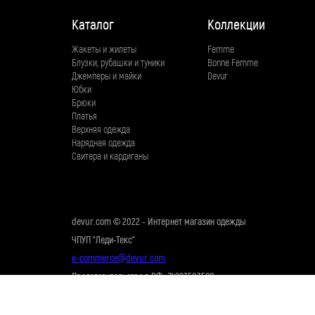
Каталог
Коллекции
Жакеты и жилеты
Femme
Блузки, рубашки и туники
Bonne Femme
Джемперы и майки
Devur
Юбки
Брюки
Платья
Верхняя одежда
Нарядная одежда
Свитера и кардиганы
devur.com © 2022 - Интернет магазин одежды
ЧПУП "Леди-Текс"
e-commerce@devur.com
Представительство в РФ +74993503580